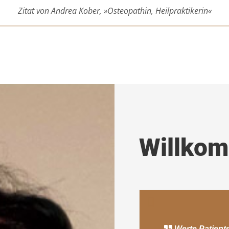
Zitat von Andrea Kober, »Osteopathin, Heilpraktikerin«
Willko
Werte Patient