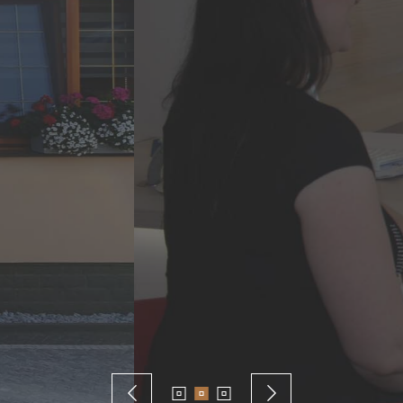
"LEGEN SIE IHRE GESUNDHEIT IN MEINE HÄNDE"
pie-Welten Andrea Kobe
axis für Schwangere, Säuglinge, Kinder, Mütter
Mehr über mich
Terminanfrage