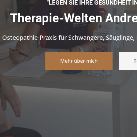
r GmbH
 und Erwachsene